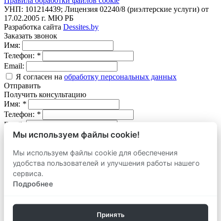
Правила обработки файлов cookie
УНП: 101214439; Лицензия 02240/8 (риэлтерские услуги) от
17.02.2005 г. МЮ РБ
Разработка сайта
Dessites.by
Заказать звонок
Имя:
Телефон:
*
Email:
Я согласен на
обработку персональных данных
Отправить
Получить консультацию
Имя:
*
Телефон:
*
Email:
Мы используем файлы cookie!
Вопрос:
Мы используем файлы cookie для обеспечения
Я согласен на
обработку персональных данных
удобства пользователей и улучшения работы нашего
Отправить
Оставить заявку
сервиса.
продать
Подробнее
Адрес объекта:
Вид объекта:
Телефон:
*
Принять